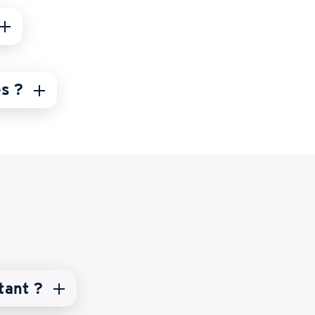
es ?
tant ?