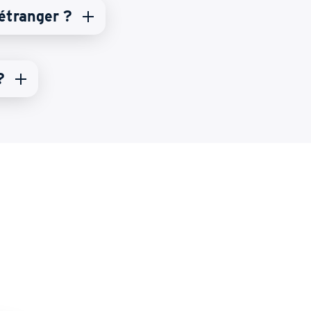
étranger ?
?