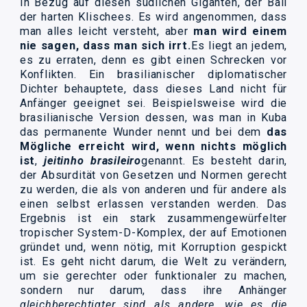
In Bezug auf diesen südlichen Giganten, der Ball
der harten Klischees. Es wird angenommen, dass
man alles leicht versteht, aber
man wird einem
nie sagen, dass man sich irrt.
Es liegt an jedem,
es zu erraten, denn es gibt einen Schrecken vor
Konflikten. Ein brasilianischer diplomatischer
Dichter behauptete, dass dieses Land nicht für
Anfänger geeignet sei. Beispielsweise wird die
brasilianische Version dessen, was man in Kuba
das permanente Wunder nennt und bei dem
das
Mögliche erreicht wird, wenn nichts möglich
ist
,
jeitinho brasileiro
genannt. Es besteht darin,
der Absurdität von Gesetzen und Normen gerecht
zu werden, die als von anderen und für andere als
einen selbst erlassen verstanden werden. Das
Ergebnis ist ein stark zusammengewürfelter
tropischer System-D-Komplex, der auf Emotionen
gründet und, wenn nötig, mit Korruption gespickt
ist. Es geht nicht darum, die Welt zu verändern,
um sie gerechter oder funktionaler zu machen,
sondern nur darum, dass ihre Anhänger
gleichberechtigter sind als andere, wie es die